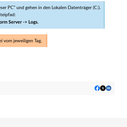
eser PC" und gehen in den Lokalen Datenträger (C:).
teipfad:
orm Server -> Logs.
ei vom jeweiligen Tag.