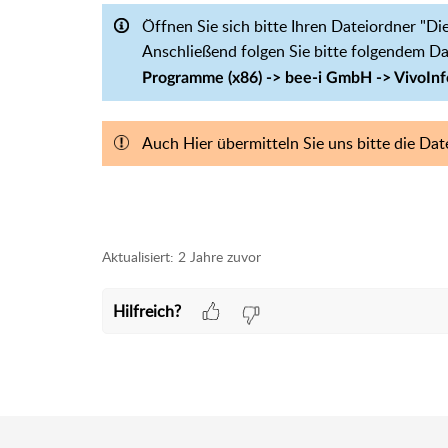
Öffnen Sie sich bitte Ihren Dateiordner "Di
Anschließend folgen Sie bitte folgendem Da
Programme (x86) -> bee-i GmbH -> VivoInf
Auch Hier übermitteln Sie uns bitte die Dat
Aktualisiert:
2 Jahre zuvor
Hilfreich?