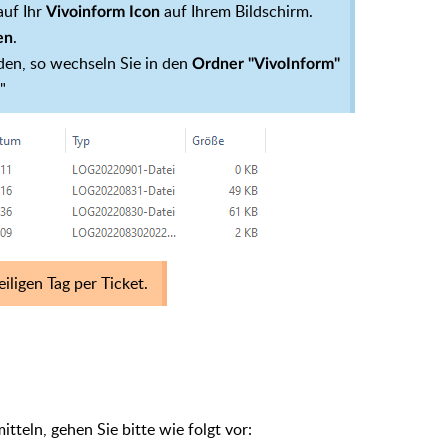
auf Ihr
auf Ihrem Bildschirm.
Vivoinform Icon
.
en
den, so wechseln Sie in den
Ordner "VivoInform"
"
iligen Tag per Ticket.
itteln, ge
hen Sie bitte wie folgt vor: